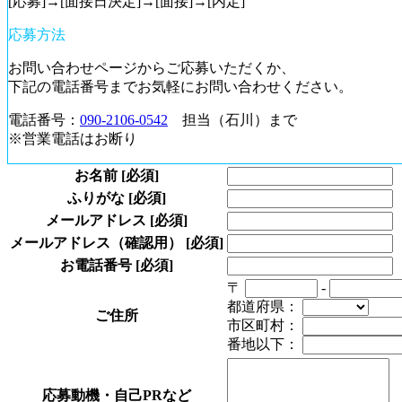
[応募]→[面接日決定]→[面接]→[内定]
応募方法
お問い合わせページからご応募いただくか、
下記の電話番号までお気軽にお問い合わせください。
電話番号：
090-2106-0542
担当（石川）まで
※営業電話はお断り
お名前
[必須]
ふりがな
[必須]
メールアドレス
[必須]
メールアドレス（確認用）
[必須]
お電話番号
[必須]
〒
-
都道府県：
ご住所
市区町村：
番地以下：
応募動機・自己PRなど